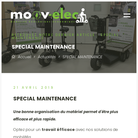
RETROUVEZ NOTRE DERNIER ARTICLE : SPECIAL
MAINTENANCE
SPECIAL MAINTENANCE
Accueil
Actualités
SPECIAL MAINTENANCE
21 AVRIL 2019
SPECIAL MAINTENANCE
Une bonne organisation du matériel permet d'être plus
efficace et plus rapide.
Optez pour un
travail éfficace
avec nos solutiions de
mobilités.