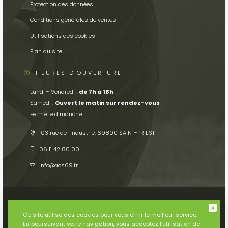
Protection des données
Conditions générales de ventes
Utilisations des cookies
Plan du site
HEURES D'OUVERTURE
Lundi - Vendredi :
de 7h à 18h
Samedi :
Ouvert le matin sur rendez-vous
Fermé le dimanche
103 rue de l'industrie, 69800 SAINT-PRIEST
06 11 42 80 00
info
acs69.fr
Ce site utilise des cookies pour vous offrir le meilleur service.
En poursuivant votre navigation, vous acceptez l’utilisation de
© 2026
Tous droits réservés. Conception par
Serco Point Web
.