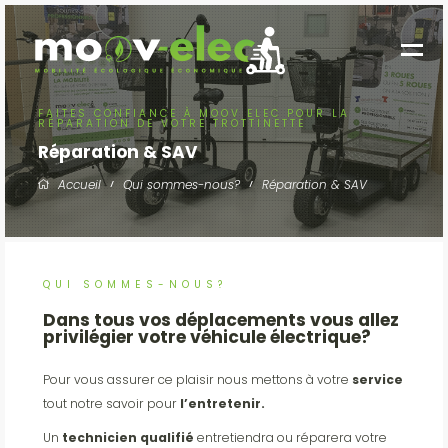
FAITES CONFIANCE À MOOV ELEC POUR LA
RÉPARATION DE VOTRE TROTTINETTE
Réparation & SAV
Accueil
Qui sommes-nous?
Réparation & SAV
QUI SOMMES-NOUS?
Dans tous vos déplacements vous allez
privilégier votre véhicule électrique?
Pour vous assurer ce plaisir nous mettons à votre
service
tout notre savoir pour
l’entretenir.
Un
technicien qualifié
entretiendra ou réparera votre