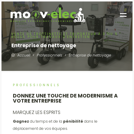
VENTE DE TROTTINETTE ET TRIPORTEUR À 3 OU 5
ROUES POUR TRAVAUX D'ENTRETIEN
Entreprise de nettoyage
Accueil
Professionnels
Entreprise de nettoyage
PROFESSIONNELS
DONNEZ UNE TOUCHE DE MODERNISME A
VOTRE ENTREPRISE
MARQUEZ LES ESPRITS
Gagnez
du temps et de la
pénibilité
dans le
déplacement de vos équipes.