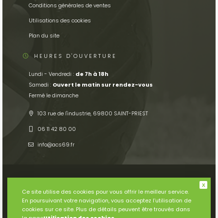
Conditions générales de ventes
Utilisations des cookies
Plan du site
HEURES D'OUVERTURE
Lundi - Vendredi :
de 7h à 18h
Samedi :
Ouvert le matin sur rendez-vous
Fermé le dimanche
103 rue de l'industrie, 69800 SAINT-PRIEST
06 11 42 80 00
info
acs69.fr
Ce site utilise des cookies pour vous offrir le meilleur service.
En poursuivant votre navigation, vous acceptez l’utilisation de
© 2026
Tous droits réservés. Conception par
Serco Point Web
.
cookies sur ce site. Plus de détails peuvent être trouvés dans