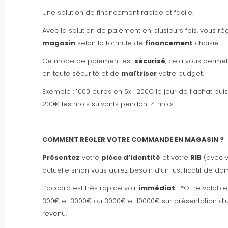
Une solution de financement rapide et facile.
Avec la solution de paiement en plusieurs fois, vous ré
magasin
selon la formule de
financement
choisie.
Ce mode de paiement est
sécurisé
, cela vous permet
en toute sécurité et de
maîtriser
votre budget.
Exemple : 1000 euros en 5x : 200€ le jour de l’achat pu
200€ les mois suivants pendant 4 mois.
COMMENT REGLER VOTRE COMMANDE EN MAGASIN ?
Présentez
votre
pièce d’identité
et votre
RIB
(avec v
actuelle sinon vous aurez besoin d’un justificatif de do
L’accord est très rapide voir
immédiat
! *Offre valabl
300€ et 3000€ ou 3000€ et 10000€ sur présentation d’un 
revenu.