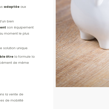
lus
adaptée
aux
d’un bien
vent
son équipement
u moment le plus
e solution unique.
le être
la formule la
forcément de même
ans la vente de
les de mobilité