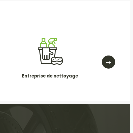
Entreprise de nettoyage
Entreprise de