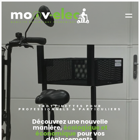
TROTTINETTES POUR
PROFESSIONNELS & PARTICULIERS
Découvrez une nouvelle
manière,
écologique et
économique
pour vos
déplacements.