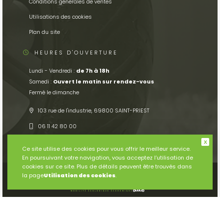
Conditions générales de ventes
Utilisations des cookies
Plan du site
HEURES D'OUVERTURE
Lundi - Vendredi :
de 7h à 18h
Samedi :
Ouvert le matin sur rendez-vous
Fermé le dimanche
103 rue de l'industrie, 69800 SAINT-PRIEST
06 11 42 80 00
info
acs69.fr
Ce site utilise des cookies pour vous offrir le meilleur service.
En poursuivant votre navigation, vous acceptez l’utilisation de
cookies sur ce site. Plus de détails peuvent être trouvés dans
la page
Utilisation des cookies
.
© 2026
Tous droits réservés. Conception par
Serco Point Web
.